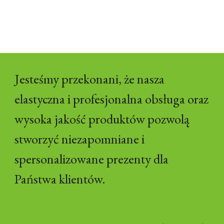
Jesteśmy przekonani, że nasza
elastyczna i profesjonalna obsługa oraz
wysoka jakość produktów pozwolą
stworzyć niezapomniane i
spersonalizowane prezenty dla
Państwa klientów.