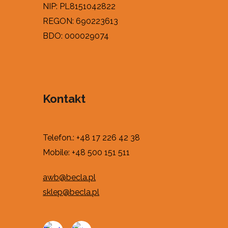
NIP: PL8151042822
REGON: 690223613
BDO: 000029074
Kontakt
Telefon.:
+48 17 226 42 38
Mobile: +48 500 151 511
awb@becla.pl
sklep@becla.pl